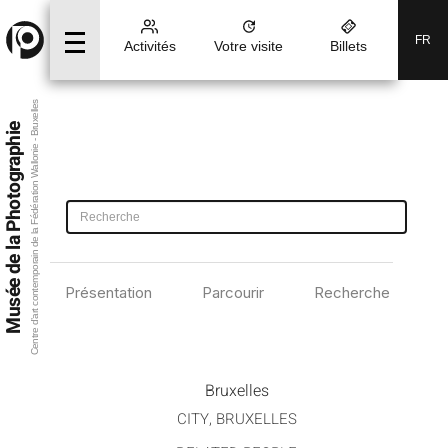
FR
Activités
Votre visite
Billets
Centre d’art contemporain de la Fédération Wallonie - Bruxelles
Musée de la Photographie
Présentation
Parcourir
Recherche avancé
Bruxelles
CITY, BRUXELLES