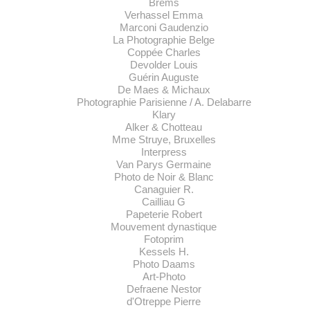
Brems
Verhassel Emma
Marconi Gaudenzio
La Photographie Belge
Coppée Charles
Devolder Louis
Guérin Auguste
De Maes & Michaux
Photographie Parisienne / A. Delabarre
Klary
Alker & Chotteau
Mme Struye, Bruxelles
Interpress
Van Parys Germaine
Photo de Noir & Blanc
Canaguier R.
Cailliau G
Papeterie Robert
Mouvement dynastique
Fotoprim
Kessels H.
Photo Daams
Art-Photo
Defraene Nestor
d'Otreppe Pierre