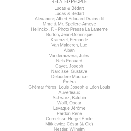
RELATED PEOPLE
Lucas & Bédart
Lucas & Bédart
Alexandre; Albert Edouard Drains dit
Mme & Mr. Speliere-Ameye
Hellinckx, F. - Photo Presse La Lanterne
Burton, Jean-Dominique
Kraenzel, Fernande
Van Malderen, Luc
Alban
Vanderauwera, Jules
Nels Edouard
Cayet, Joseph
Narcisse, Gustave
Deloddere Maurice
Émèra
Ghémar frères, Louis Joseph & Léon Louis
Auverleaux
Schwarz, Balduin
Wolff, Oscar
Levaque Jérôme
Pardon René
Cornelisse-Hergel Émile
Mitkiewicz César (& Cie)
Nestler, Wilhelm