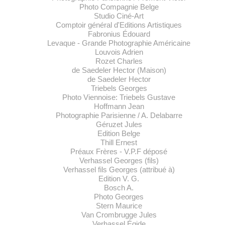
Photo Compagnie Belge
Studio Ciné-Art
Comptoir général d'Editions Artistiques
Fabronius Édouard
Levaque - Grande Photographie Américaine
Louvois Adrien
Rozet Charles
de Saedeler Hector (Maison)
de Saedeler Hector
Triebels Georges
Photo Viennoise: Triebels Gustave
Hoffmann Jean
Photographie Parisienne / A. Delabarre
Géruzet Jules
Edition Belge
Thill Ernest
Préaux Frères - V.P.F déposé
Verhassel Georges (fils)
Verhassel fils Georges (attribué à)
Edition V. G.
Bosch A.
Photo Georges
Stern Maurice
Van Crombrugge Jules
Verhassel Égide