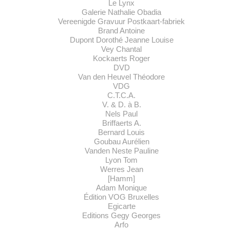
Le Lynx
Galerie Nathalie Obadia
Vereenigde Gravuur Postkaart-fabriek
Brand Antoine
Dupont Dorothé Jeanne Louise
Vey Chantal
Kockaerts Roger
DVD
Van den Heuvel Théodore
VDG
C.T.C.A.
V. & D. à B.
Nels Paul
Briffaerts A.
Bernard Louis
Goubau Aurélien
Vanden Neste Pauline
Lyon Tom
Werres Jean
[Hamm]
Adam Monique
Édition VOG Bruxelles
Egicarte
Editions Gegy Georges
Arfo