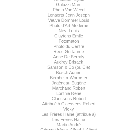
Galuzzi Marc
Photo Van Weert
Lenaerts Jean Joseph
Veuve Dommer Louis
Photo d'Art Moderne
Neyt Louis
Cluytens Émile
Fotomaton
Photo du Centre
Rees Guillaume
Anne De Berraly
Audrey Brisack
Samson & Co (ou Cie)
Bosch Adrien
Bernheim-Wormser
Jagèneau Eugène
Marchand Robert
Lonthie René
Claessens Robert
Attribué à Claessens Robert
Vicky
Les Frères Haine (attribué à)
Les Frères Haine
Martin André
Géruzet frères, Alfred & Albert