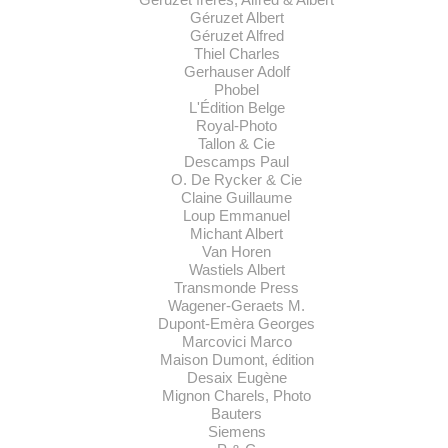
Géruzet Albert
Géruzet Alfred
Thiel Charles
Gerhauser Adolf
Phobel
L'Édition Belge
Royal-Photo
Tallon & Cie
Descamps Paul
O. De Rycker & Cie
Claine Guillaume
Loup Emmanuel
Michant Albert
Van Horen
Wastiels Albert
Transmonde Press
Wagener-Geraets M.
Dupont-Emèra Georges
Marcovici Marco
Maison Dumont, édition
Desaix Eugène
Mignon Charels, Photo
Bauters
Siemens