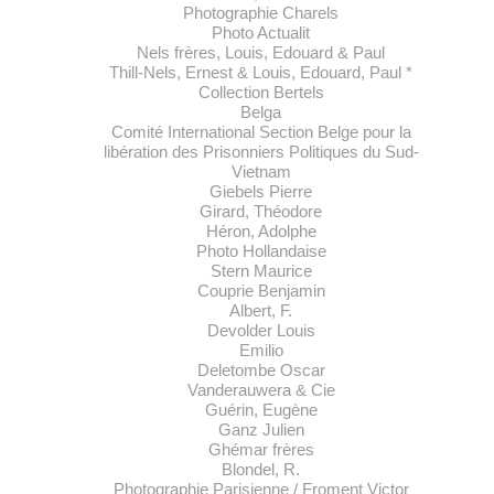
Photographie Charels
Photo Actualit
Nels frères, Louis, Edouard & Paul
Thill-Nels, Ernest & Louis, Edouard, Paul *
Collection Bertels
Belga
Comité International Section Belge pour la
libération des Prisonniers Politiques du Sud-
Vietnam
Giebels Pierre
Girard, Théodore
Héron, Adolphe
Photo Hollandaise
Stern Maurice
Couprie Benjamin
Albert, F.
Devolder Louis
Emilio
Deletombe Oscar
Vanderauwera & Cie
Guérin, Eugène
Ganz Julien
Ghémar frères
Blondel, R.
Photographie Parisienne / Froment Victor