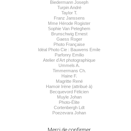
Biedermann Joseph
Turpin André
Taylor T.
Franz Janssens
Mme Hérode Rogister
Sophie Van Peteghem
Brunschwig Ernest
Gaess Roger
Photo Française
Idéal Photo Cie : Bauwens Emile
Parfonry Emilio
Atelier d'Art photographique
Ummels A.
Timmermans Ch.
Haine F.
Magritte René
Hamoir Irène (attribué à)
Becquevord Félicien
Muyle Johan
Photo-Élite
Cortenbergh Ldt
Poezevara Johan
Merci de confirmer