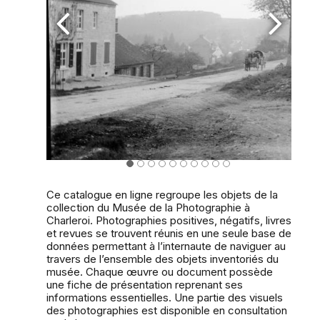
2
3
4
5
6
7
8
9
10
11
Ce catalogue en ligne regroupe les objets de la
collection du Musée de la Photographie à
Charleroi. Photographies positives, négatifs, livres
et revues se trouvent réunis en une seule base de
données permettant à l’internaute de naviguer au
travers de l’ensemble des objets inventoriés du
musée. Chaque œuvre ou document possède
une fiche de présentation reprenant ses
informations essentielles. Une partie des visuels
des photographies est disponible en consultation