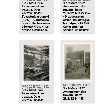
"Le 9 Mars 1932.
"Le 9 Mars 1932.
Avancement des
Avancement des
travaux. Date:
travaux. Date:
28/2/32. N°456:
28/2/32. N°455: Quai
Tuyauterie groupe 4
- Dragueuse en
(1699) - Commencé
action. On distingue
pose collecteur entre
les palpieux FRANKI.
sécheur N°3 & 4. Le
Sur la grue (en
groupe auxiliaire (à
service) un peintre"
droite) est scellé.
[…]"
MPC 2018/20.1.331
MPC 2018/20.1.332
"Le 9 Mars 1932.
"Le 9 Mars 1932.
Avancement des
Avancement des
travaux. Date:
travaux. Date:
28/2/32. N°453:
28/2/32. N°454:
Equipement
Enlèvement
éléctrique
hydraulique des