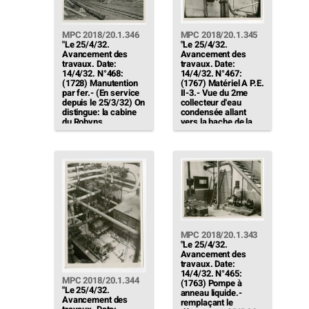
MPC 2018/20.1.346
MPC 2018/20.1.345
"Le 25/4/32.
"Le 25/4/32.
Avancement des
Avancement des
travaux. Date:
travaux. Date:
14/4/32. N°468:
14/4/32. N°467:
(1728) Manutention
(1767) Matériel A P.E.
par fer.- (En service
II-3.- Vue du 2me
depuis le 25/3/32) On
collecteur d'eau
distingue: la cabine
condensée allant
du Robyns
vers la bache de la
chaufferie, fermée,
salle des Machines
avec accès par
pour essais des
échelle; la bascule
groupes turbo-
AVERY, au dessus du
alternateur N°1 & 2.
convoyeur; […]"
[…]"
MPC 2018/20.1.343
"Le 25/4/32.
Avancement des
travaux. Date:
14/4/32. N°465:
MPC 2018/20.1.344
(1763) Pompe à
"Le 25/4/32.
anneau liquide.-
Avancement des
remplaçant le