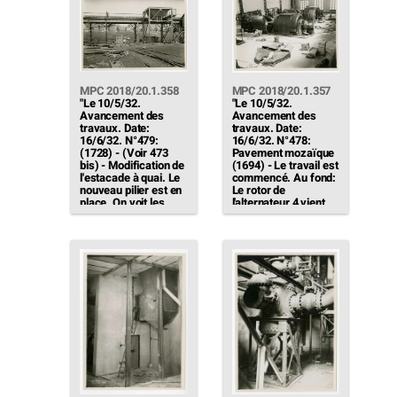
31/8/32)"
MPC 2018/20.1.358
MPC 2018/20.1.357
"Le 10/5/32.
"Le 10/5/32.
Avancement des
Avancement des
travaux. Date:
travaux. Date:
16/6/32. N°479:
16/6/32. N°478:
(1728) - (Voir 473
Pavement mozaïque
bis) - Modification de
(1694) - Le travail est
l'estacade à quai. Le
commencé. Au fond:
nouveau pilier est en
Le rotor de
place. On voit les
l'alternateur 4 vient
butoirs"
d'arriver - Préparatifs
pour la mise en place
[…]"