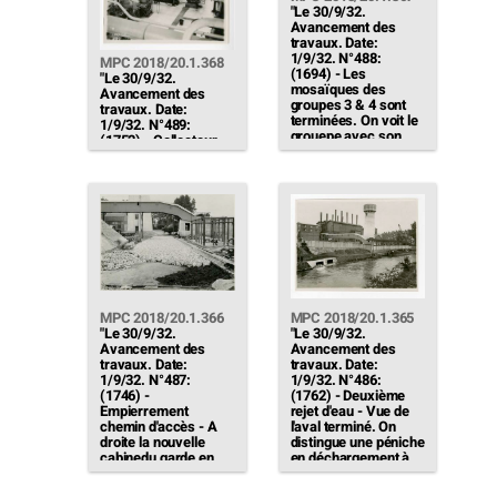
"Le 30/9/32.
Avancement des
travaux. Date:
1/9/32. N°488:
MPC 2018/20.1.368
(1694) - Les
"Le 30/9/32.
mosaïques des
Avancement des
groupes 3 & 4 sont
travaux. Date:
terminées. On voit le
1/9/32. N°489:
grouepe avec son
(1752) - Collecteur
éjecteur calorifugé et
de bouclage - Posé
la colonne de
(non encore
contrôle"
calorifugé) On voit
les collecteurs des
groupes 3 & 4 et les
tuyauteries des
pompes
d'alimentation"
MPC 2018/20.1.366
MPC 2018/20.1.365
"Le 30/9/32.
"Le 30/9/32.
Avancement des
Avancement des
travaux. Date:
travaux. Date:
1/9/32. N°487:
1/9/32. N°486:
(1746) -
(1762) - Deuxième
Empierrement
rejet d'eau - Vue de
chemin d'accès - A
l'aval terminé. On
droite la nouvelle
distingue une péniche
cabinedu garde en
en déchargement à
montage. (L'ancienne
quai et la sonnette de
cabine a été ripée en
la navigation pour