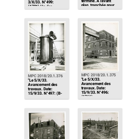
terminé. A l'avant
3/X/33. N°499:
plan, tranchée pour
(1781) Un des
amenée d'eau de
nouveaux feeders 10
refroidissement."
à 14 (N°12) Câblage
de la planche de
manœuvre."
MPC 2018/20.1.375
MPC 2018/20.1.376
"Le 5/X/33.
"Le 5/X/33.
Avancement des
Avancement des
travaux. Date:
travaux. Date:
15/9/33. N°496:
15/9/33. N°497: (B-
(1761)
176) Transfo pour
Rehaussement
poste de 45 kV. en
Bureaux. - Le gros
montage dans la salle
œuvre est terminé.
des machines."
Le maçon démolit la
cloison de l'ancien
laboratoire.
Aménagement
intérieur terminé le
30/9/33 (Sauf