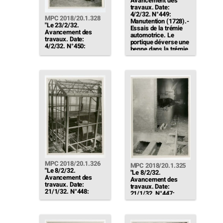
Avancement des
travaux. Date:
4/2/32. N°449:
MPC 2018/20.1.328
Manutention (1728).-
"Le 23/2/32.
Essais de la trémie
Avancement des
automotrice. Le
travaux. Date:
portique déverse une
4/2/32. N°450:
benne dans la trémie
Cabine des pompes à
(en service le
cendres (1726).-
lendemain) […]"
Montage des pompes
et de leurs
tuyauteries en cours.
A l'avant plan le
caniveau pour câbles
de la manutention"
MPC 2018/20.1.326
MPC 2018/20.1.325
"Le 8/2/32.
"Le 8/2/32.
Avancement des
Avancement des
travaux. Date:
travaux. Date:
21/1/32. N°448:
21/1/32. N°447:
Chambre des claies
Caniveau à cendres
(1745).- Les deux
(1726).- Vue du
grilles sont terminées
double caniveau pair
(on voit un tas de
en achèvement à la