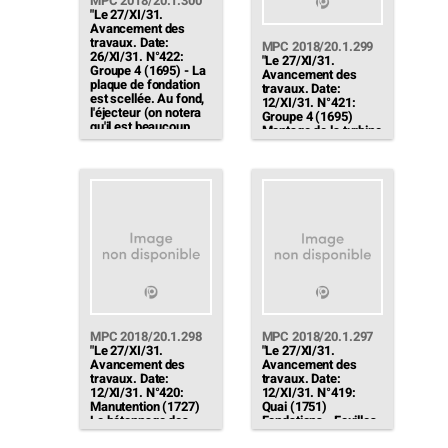
MPC 2018/20.1.300
"Le 27/XI/31.
Avancement des
travaux. Date:
MPC 2018/20.1.299
26/XI/31. N°422:
"Le 27/XI/31.
Groupe 4 (1695) - La
Avancement des
plaque de fondation
travaux. Date:
est scellée. Au fond,
12/XI/31. N°421:
l'éjecteur (on notera
Groupe 4 (1695)
qu'il est beaucoup
Montage de la turbine
plus grand que celui
en cours. Plancheren
du groupe 3 visible à
cours. En haut, à
gauche)"
droite, maçonnerie de
séparation en cours"
MPC 2018/20.1.298
MPC 2018/20.1.297
"Le 27/XI/31.
"Le 27/XI/31.
Avancement des
Avancement des
travaux. Date:
travaux. Date:
12/XI/31. N°420:
12/XI/31. N°419:
Manutention (1727)
Quai (1751)
Le bétonnage des
Fondations - Fouilles
fondations est en
des fosses à cendres