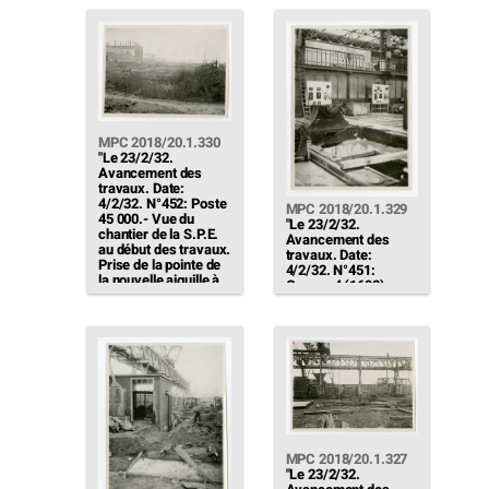
manutention (1741) -
cendres (1726) -
Pose de câbles entre
Bétonnage du
le tableau et la sous-
caniveau impair (en
station […]"
service le 9/3/32)[…]"
MPC 2018/20.1.330
"Le 23/2/32.
Avancement des
travaux. Date:
4/2/32. N°452: Poste
MPC 2018/20.1.329
45 000.- Vue du
"Le 23/2/32.
chantier de la S.P.E.
Avancement des
au début des travaux.
travaux. Date:
Prise de la pointe de
4/2/32. N°451:
la nouvelle aiguille à
Groupe 4 (1698).-
poser"
Equipement
éléctrique: vue des
panneaux des
groupes 3 & 4 dans la
salle des machines.
[…]"
MPC 2018/20.1.327
"Le 23/2/32.