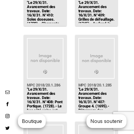
"Le 29/X/31.
"Le 29/X/31.
Avancement des
Avancement des
travaux. Date:
travaux. Date:
16/X/31. N°410:
16/X/31. N°409:
Soles doseuses.
Grilles de défeuillage.
(1728).- Charpente
(1745).- Au fond, la
montée. Au fond, une
charpente des grilles.
chaîne élévatrice en
A l'avant, ondistingue
cours de montage. A
le haut des coffrages
l'avant, fosse à
[…]"
cendres (1726) N°1,
ferraillage des murs
[…]"
MPC 2018/20.1.286
MPC 2018/20.1.285
"Le 29/X/31.
"Le 29/X/31.
Avancement des
Avancement des
travaux. Date:
travaux. Date:
16/X/31. N°408: Pont
16/X/31. N°407:
Portique. (1728).- Le
Groupe 4. (1695).-
bec côté usine est
Bétonnage des
assemblée. A l'avant,
fondations en
une équipe charge du
achèvement. Au
Boutique
Nous soutenir
charbon au wagonnet
fond, une chaîne
dans le silo N°2 […]"
élévatrice des tours à
cendres en