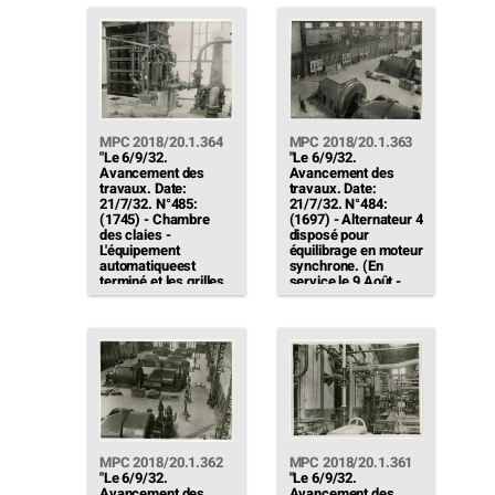
attendant son
battage des
délontage)"
palpanches de
protection des rives.
[…]"
MPC 2018/20.1.364
MPC 2018/20.1.363
"Le 6/9/32.
"Le 6/9/32.
Avancement des
Avancement des
travaux. Date:
travaux. Date:
21/7/32. N°485:
21/7/32. N°484:
(1745) - Chambre
(1697) - Alternateur 4
des claies -
disposé pour
L'équipement
équilibrage en moteur
automatiqueest
synchrone. (En
terminé et les grilles
service le 9 Août -
en service (On lit 1%
Essais le 1/9/32)"
de perte de charge
sur le cadran)"
MPC 2018/20.1.362
MPC 2018/20.1.361
"Le 6/9/32.
"Le 6/9/32.
Avancement des
Avancement des