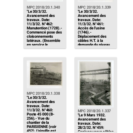
MPC 2018/20.1.340
MPC 2018/20.1.339
"Le 30/3/32.
"Le 30/3/32.
Avancement des
Avancement des
travaux. Date:
travaux. Date:
11/3/32. N°462:
11/3/32. N°461:
Manutention (1728).-
Accès de l'usine
Commencé pose des
(1746).-
cloisonnements
Déplacement des
latéraux. (Ensemble
câbles H.T. à la
en service le
demande du niveau
25/3/32)"
des voies (qu'on
aperçoit au fond)"
MPC 2018/20.1.338
"Le 30/3/32.
Avancement des
travaux. Date:
11/3/32. N°460:
MPC 2018/20.1.337
Poste 45 000 (B-
"Le 9 Mars 1932.
256).- Vue du
Avancement des
chantier de la
travaux. Date:
PARISIENNE (voir
28/2/32. N°459:
452). L'aiguille est
Caniveau pour câbles