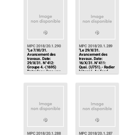
remblayage en cours
A gauche, une boite à
[…]"
eau reçue la veille
[…]"
MPC 2018/20.1.290
MPC 2018/20.1.289
"Le 7/XI/31.
"Le 29/X/31.
Avancement des
Avancement des
travaux. Date:
travaux. Date:
29/X/31. N°412:
16/X/31. N°411:
Groupe 4.-(1695)
Quai. (U751).- Radier
Batardeau dans une
bétonné. Au fond,
galerie d'eaupour
coffrage des
l'installation des
massifs. A l'avant
vannes BERGEAUD
tête dégagées des
[…]"
pieux isolés qui
seront réunis par une
poutre sur laquelle
viendront se relierles
ancrages du quai"
MPC 2018/20.1.288
MPC 2018/20.1.287