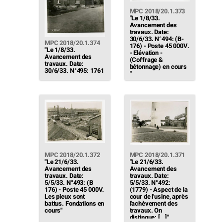
éclairage et
peintures)."
MPC 2018/20.1.373
"Le 1/8/33.
Avancement des
travaux. Date:
30/6/33. N°494: (B-
MPC 2018/20.1.374
176) - Poste 45 000V.
"Le 1/8/33.
- Elévation -
Avancement des
(Coffrage &
travaux. Date:
bétonnage) en cours
30/6/33. N°495: 1761
"
- Rehaussement des
bureaux. -
Maçonnerie en
cours"
MPC 2018/20.1.372
MPC 2018/20.1.371
"Le 21/6/33.
"Le 21/6/33.
Avancement des
Avancement des
travaux. Date:
travaux. Date:
5/5/33. N°493: (B
5/5/33. N°492:
176) - Poste 45 000V.
(1779) - Aspect de la
Les pieux sont
cour de l'usine, après
battus. Fondations en
l'achèvement des
cours"
travaux. On
distingue: […]"