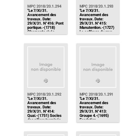
MPC 2018/20.1.294
MPC 2018/20.1.293
"Le 7/XI/31.
"Le 7/XI/31.
Avancement des
Avancement des
travaux. Date:
travaux. Date:
29/X/31. N°416: Pont
29/X/31. N°415:
portique.-(1718)
Manutention.-(1727)
Charpente rivée,
Le coffrage du mur
prête à lever (Le
d'enceinte est repris.
levage a lieu en deux
Au fond, achèvement
temps) 1°) - Le
des trous d'ancrage
30/X/31 à hauteur de
des rails. A gauche,
la petite palée. 2°) -
charpente des soles
Le 5/XI/31 à hauteur
doseuses scellées
de la grande palée"
[…]"
MPC 2018/20.1.292
MPC 2018/20.1.291
"Le 7/XI/31.
"Le 7/XI/31.
Avancement des
Avancement des
travaux. Date:
travaux. Date:
29/X/31. N°414:
29/X/31. N°413:
Quai.-(1751) Socles
Groupe 4.-(1695)
des piliers terminés.
Fondation
Piliers en cours de
décoffrées. On
bétonnage.
procède à la mise en
Maçonnerie et
place du condenseur.