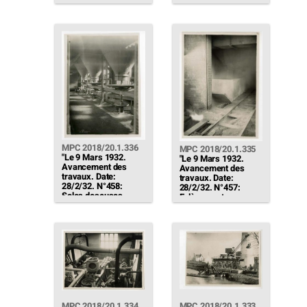
posée sur le remblai
de la manutention
à hauteur"
(1741) Avec ferrures
porte-câbles posées
[…]"
MPC 2018/20.1.336
MPC 2018/20.1.335
"Le 9 Mars 1932.
"Le 9 Mars 1932.
Avancement des
Avancement des
travaux. Date:
travaux. Date:
28/2/32. N°458:
28/2/32. N°457:
Soles doseuses
Enlèvement
(1728) Scellées"
hydraulique des
cendres (1726) -
Caniveau pair (en
service depuis le 22)
au cours d'un
décrassage […]"
MPC 2018/20.1.334
MPC 2018/20.1.333