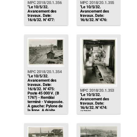
MPC 2018/20.1.356
MPC 2018/20.1.355
"Le 10/5/32.
"Le 10/5/32.
Avancement des
Avancement des
travaux. Date:
travaux. Date:
16/6/32. N°477:
16/6/32. N°476:
Alternateur 4 (1697) -
Bouclage (1752) -
Gaine de sortie d'air
Vue du sécheur de la
chaudvers le
chaufferie."
plancher des
machines. A gauche:
les tuyauteries d'eau
du réfrigérant d'air."
MPC 2018/20.1.354
"Le 10/5/32.
Avancement des
travaux. Date:
16/6/32. N°475:
MPC 2018/20.1.353
Poste 45 000 V. (B
"Le 10/5/32.
176?) - Remblai
Avancement des
terminé - Voieposée.
travaux. Date:
A gauche: Pylone de
16/6/32. N°474:
la ligne. A droite,
(1728) -
dépassant la salle
Transporteur à
des machines: le
courroie.
nouveau magasin"
Déversement du
tapis quai-parc sur le
tapis longeant le