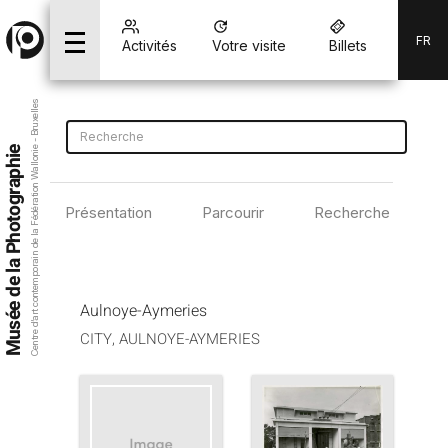
FR
Activités
Votre visite
Billets
Centre d’art contemporain de la Fédération Wallonie - Bruxelles
Musée de la Photographie
Présentation
Parcourir
Recherche avancé
Aulnoye-Aymeries
CITY, AULNOYE-AYMERIES