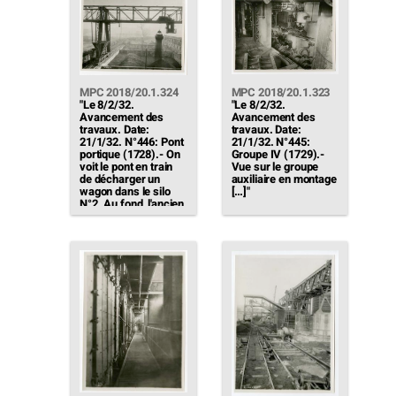
feuilles dégorgées
sortie de la
par la goulotte en
chaufferie"
bas, à gauche -[…])
[…]"
MPC 2018/20.1.324
MPC 2018/20.1.323
"Le 8/2/32.
"Le 8/2/32.
Avancement des
Avancement des
travaux. Date:
travaux. Date:
21/1/32. N°446: Pont
21/1/32. N°445:
portique (1728).- On
Groupe IV (1729).-
voit le pont en train
Vue sur le groupe
de décharger un
auxiliaire en montage
wagon dans le silo
[…]"
N°2. Au fond, l'ancien
parc à charbon"