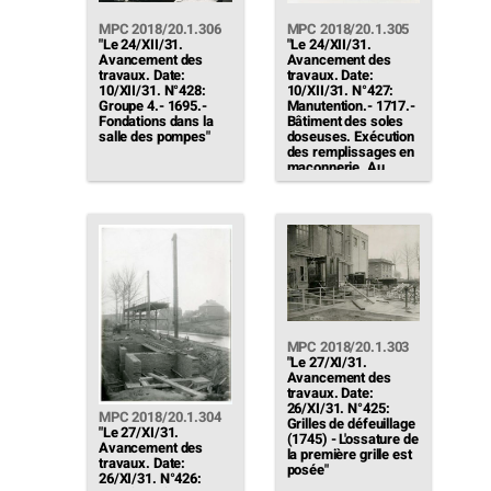
MPC 2018/20.1.306
MPC 2018/20.1.305
"Le 24/XII/31.
"Le 24/XII/31.
Avancement des
Avancement des
travaux. Date:
travaux. Date:
10/XII/31. N°428:
10/XII/31. N°427:
Groupe 4.- 1695.-
Manutention.- 1717.-
Fondations dans la
Bâtiment des soles
salle des pompes"
doseuses. Exécution
des remplissages en
maçonnerie. Au
second plan on
distingue la sous-
station de
manutention en cours
d'élévation.[…]"
MPC 2018/20.1.303
"Le 27/XI/31.
Avancement des
travaux. Date:
26/XI/31. N°425:
MPC 2018/20.1.304
Grilles de défeuillage
"Le 27/XI/31.
(1745) - L'ossature de
Avancement des
la première grille est
travaux. Date:
posée"
26/XI/31. N°426: