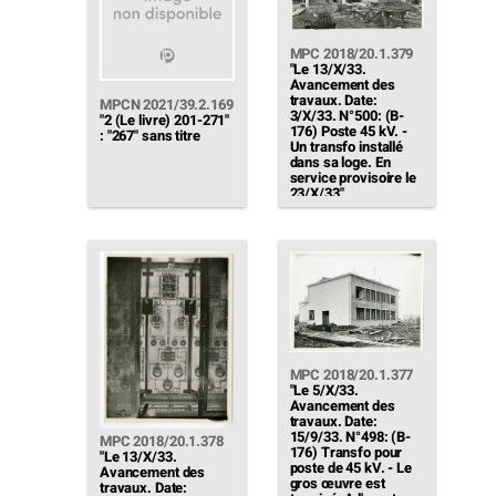
MPC 2018/20.1.379
"Le 13/X/33.
Avancement des
travaux. Date:
MPCN 2021/39.2.169
3/X/33. N°500: (B-
"2 (Le livre) 201-271"
176) Poste 45 kV. -
: "267" sans titre
Un transfo installé
dans sa loge. En
service provisoire le
23/X/33"
MPC 2018/20.1.377
"Le 5/X/33.
Avancement des
travaux. Date:
15/9/33. N°498: (B-
MPC 2018/20.1.378
176) Transfo pour
"Le 13/X/33.
poste de 45 kV. - Le
Avancement des
gros œuvre est
travaux. Date: