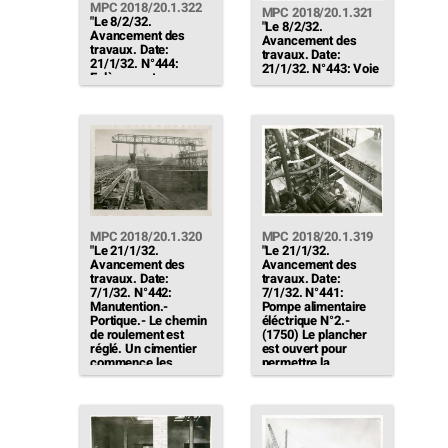
MPC 2018/20.1.322
MPC 2018/20.1.321
"Le 8/2/32.
"Le 8/2/32.
Avancement des
Avancement des
travaux. Date:
travaux. Date:
21/1/32. N°444:
21/1/32. N°443: Voie
Enlèvement
(1748).- Pose de la
pneumatique des
voie au dessus du
suies (1763).-
convoyeur (dont la
Passerelle derrière
couverture a été
les chaudières paires
démolie)[…]"
[…]"
MPC 2018/20.1.320
MPC 2018/20.1.319
"Le 21/1/32.
"Le 21/1/32.
Avancement des
Avancement des
travaux. Date:
travaux. Date:
7/1/32. N°442:
7/1/32. N°441:
Manutention.-
Pompe alimentaire
Portique.- Le chemin
éléctrique N°2.-
de roulement est
(1750) Le plancher
réglé. Un cimentier
est ouvert pour
commence les
permettre la
scellements du rail
descente de la bâche
extérieur. Les
(celle-ci est mise en
poteaux côté usine
place depuis le 11)
sont scellés sauf les
[…]"
trois derniers […]"