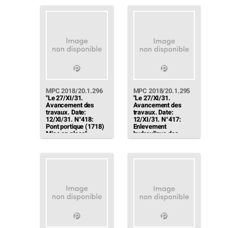
voie d'achèvement. A
- Commencé
l'avant, une équipe
montage charpente"
prépare l'assise de la
nouvelle voie à
charbon"
MPC 2018/20.1.296
MPC 2018/20.1.295
"Le 27/XI/31.
"Le 27/XI/31.
Avancement des
Avancement des
travaux. Date:
travaux. Date:
12/XI/31. N°418:
12/XI/31. N°417:
Pont portique (1718)
Enlevement
Mise en place"
hydraulique des
cendres (1726)
Pompes de chasse
installées dans la
salle des pompes"