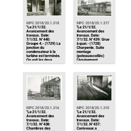
MPC 2018/20.1.318
MPC 2018/20.1.317
"Le 21/1/32.
"Le 21/1/32.
Avancement des
Avancement des
travaux. Date:
travaux. Date:
7/1/32. N°440:
7/1/32. N°439: Grue
Groupe 4.- (1729) La
à quai.- (1728)
jonction du
Charpente. Suite
condensateur à la
montage
turbine est terminée.
(poteauxscellés)
On voit les deux
L'équipement
joints) après
éléctrique de la grue
dressage et recharge
est en achèvement
des brides […]"
(La grue a fonctionné
le 22)"
MPC 2018/20.1.316
MPC 2018/20.1.315
"Le 21/1/32.
"Le 21/1/32.
Avancement des
Avancement des
travaux. Date:
travaux. Date:
7/1/32. N°438:
7/1/32. N°437:
Chambres des
Caniveaux a