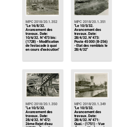
parc. On distingue:
[…]"
MPC 2018/20.1.352
MPC 2018/20.1.351
"Le 16/8/32.
"Le 10/5/32.
Avancement des
Avancement des
travaux. Date:
travaux. Date:
10/6/32. N°473 bis:
28/4/32. N°473:
(1728) - Modification
Poste 45 000 (B-256)
de l'estacade à quai
- Etat des remblais le
en cours d'exécution"
28/4/32"
MPC 2018/20.1.350
MPC 2018/20.1.349
"Le 10/5/32.
"Le 10/5/32.
Avancement des
Avancement des
travaux. Date:
travaux. Date:
28/4/32. N°472:
28/4/32. N°471:
2ème Rejet d'eau
Quai.- (1751) - Vue