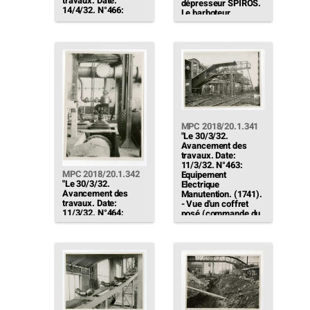
travaux. Date:
dépresseur SPIROS.
14/4/32. N°466:
Le barboteur
(1750) Pompe
d'aspiration est dans
alimentaire electrique
le sous-sol de la
N°2 (50 m3).- En
chaufferie. […]"
service le 12/4/32
(Câblage électrique
provisoire)[…]"
MPC 2018/20.1.341
"Le 30/3/32.
Avancement des
travaux. Date:
11/3/32. N°463:
MPC 2018/20.1.342
Equipement
"Le 30/3/32.
Electrique
Avancement des
Manutention. (1741).
travaux. Date:
- Vue d'un coffret
11/3/32. N°464:
posé (commande du
Tuyauterie Groupe 4
Robyns - moteur J) et
(1699).- Vue du
faisceau de câbles"
sécheur N°4 posé
[…]"