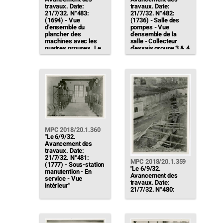
travaux. Date:
travaux. Date:
21/7/32. N°483:
21/7/32. N°482:
(1694) - Vue
(1736) - Salle des
d'ensemble du
pompes - Vue
plancher des
d'ensemble de la
machines avec les
salle - Collecteur
quatres groupes. Le
d'essais groupe 3 & 4
pavement mosaïque
- Collecteur pompe
des groupes 3 & 4 en
château d'eau. Les
achèvement"
gardes-corps sont en
cours de pose"
MPC 2018/20.1.360
"Le 6/9/32.
Avancement des
travaux. Date:
21/7/32. N°481:
MPC 2018/20.1.359
(1777) - Sous-station
"Le 6/9/32.
manutention - En
Avancement des
service - Vue
travaux. Date:
intérieur"
21/7/32. N°480:
(1762) - Deuxième
rejet d'eau -
Traversée de la route
(En service le