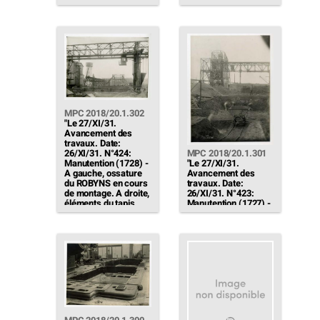
Quai (1751) -
Ossature du chemin
de roulement de la
grue. Le moteur de la
grue lève les mats.
Remblais
commencés autour
des fosses"
MPC 2018/20.1.302
"Le 27/XI/31.
Avancement des
travaux. Date:
26/XI/31. N°424:
MPC 2018/20.1.301
Manutention (1728) -
"Le 27/XI/31.
A gauche, ossature
Avancement des
du ROBYNS en cours
travaux. Date:
de montage. A droite,
26/XI/31. N°423:
éléments du tapis
Manutention (1727) -
transporteur. A
Au fond, une équipe
l'avant, le pont
de maçons
portique avec sa
commence les
cabine. Au fond, les
remplissages des
soles doseuses"
soles doseuses. A
l'avant, fouilles pour
la sous-station."