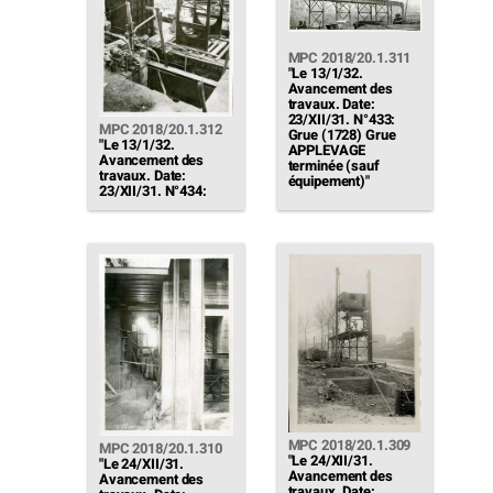
MPC 2018/20.1.311
"Le 13/1/32.
Avancement des
travaux. Date:
23/XII/31. N°433:
MPC 2018/20.1.312
Grue (1728) Grue
"Le 13/1/32.
APPLEVAGE
Avancement des
terminée (sauf
travaux. Date:
équipement)"
23/XII/31. N°434:
Claies rotatives
(1745). La 1ère grille
est en service
(depuis le 12/XII/31
On la voit tourner. La
2ème en cours de
montage"
MPC 2018/20.1.309
MPC 2018/20.1.310
"Le 24/XII/31.
"Le 24/XII/31.
Avancement des
Avancement des
travaux. Date: