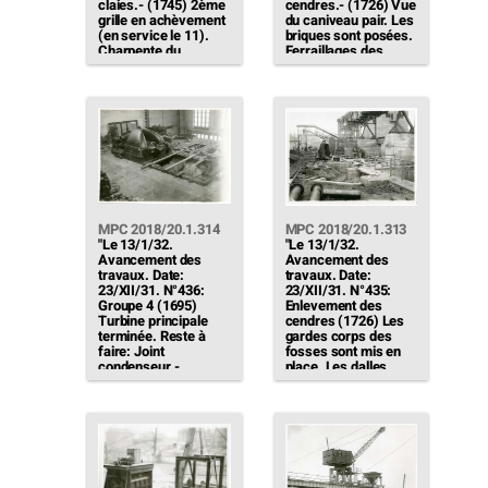
claies.- (1745) 2ème
cendres.- (1726) Vue
grille en achèvement
du caniveau pair. Les
(en service le 11).
briques sont posées.
Charpente du
Ferraillages des
bâtiment en cours de
parois en cours"
montage (scellée le
15). […]"
MPC 2018/20.1.314
MPC 2018/20.1.313
"Le 13/1/32.
"Le 13/1/32.
Avancement des
Avancement des
travaux. Date:
travaux. Date:
23/XII/31. N°436:
23/XII/31. N°435:
Groupe 4 (1695)
Enlevement des
Turbine principale
cendres (1726) Les
terminée. Reste à
gardes corps des
faire: Joint
fosses sont mis en
condenseur -
place. Les dalles
Tuyauteries -
posées sur les
Auxiliaire"
canaux de
communication […]"