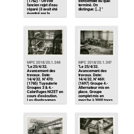
(1762) - On voit
d'ensemble du quai
l'ancien rejet d'eau
terminé. On
réparé (il avait été
distingue: […] "
éventré par la
poussée des eaux le
23/4/32, lors de la
mise en marche du
groupe 4)"
MPC 2018/20.1.348
MPC 2018/20.1.347
"Le 25/4/32.
"Le 25/4/32.
Avancement des
Avancement des
travaux. Date:
travaux. Date:
14/4/32. N°470:
14/4/32. N°469:
(1765) Tuyauterie
(1697) Groupe 4.-
Groupes 3 & 4.-
Alternateur mis en
Calorifuges NIZET en
place. Groupe
cours d'exécution.
complet mis en
Les diaphragmes
marche à 3000 tours
pour les compteurs
le 23/4/32 (reste à
de vapeur O.TI.C.
sécher et à mettre
sont posés"
sous tension avant la
mise en service)"