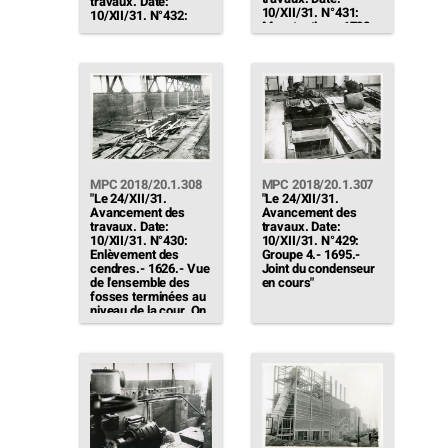
travaux. Date:
10/XII/31. N°431:
10/XII/31. N°432:
Manutention.- 1728.-
Pupitre groupe 4.-
Grue APPLEVAGE en
1698.- Cellule haute
cours de montage"
tension en sous-sol
de la salle des
machines, en cours
d'exécution"
MPC 2018/20.1.308
MPC 2018/20.1.307
"Le 24/XII/31.
"Le 24/XII/31.
Avancement des
Avancement des
travaux. Date:
travaux. Date:
10/XII/31. N°430:
10/XII/31. N°429:
Enlèvement des
Groupe 4.- 1695.-
cendres.- 1626.- Vue
Joint du condenseur
de l'ensemble des
en cours"
fosses terminées au
niveau de la cour. On
aperçoit la charpente
supportant le pont
posé en cours de
réglage"