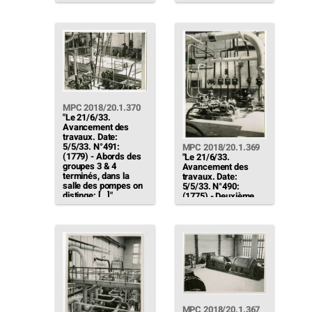
MPC 2018/20.1.370
"Le 21/6/33.
Avancement des
travaux. Date:
5/5/33. N°491:
MPC 2018/20.1.369
(1779) - Abords des
"Le 21/6/33.
groupes 3 & 4
Avancement des
terminés, dans la
travaux. Date:
salle des pompes on
5/5/33. N°490:
distinge: […]"
(1775) - Deuxième
arrosage des suies à
côtés de la première
servant au lavage
des tubes de
chaudières. Au fond,
les deux anciennes
pompes du château
d'eau"
MPC 2018/20.1.367