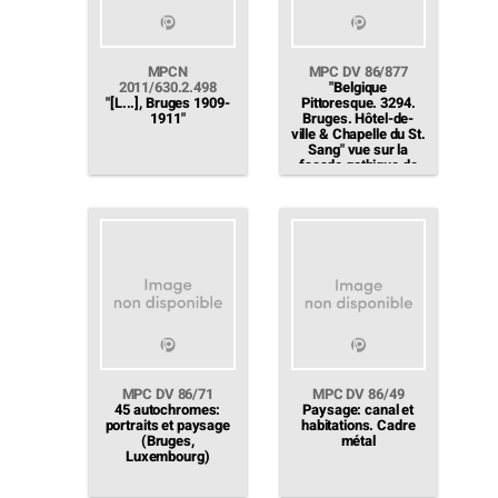
MPCN
MPC DV 86/877
2011/630.2.498
"Belgique
"[L...], Bruges 1909-
Pittoresque. 3294.
1911"
Bruges. Hôtel-de-
ville & Chapelle du St.
Sang" vue sur la
façade gothique de
l'hôtel de ville accollé
à la chapelle de la
basilique du Saint-
Sang
MPC DV 86/71
MPC DV 86/49
45 autochromes:
Paysage: canal et
portraits et paysage
habitations. Cadre
(Bruges,
métal
Luxembourg)