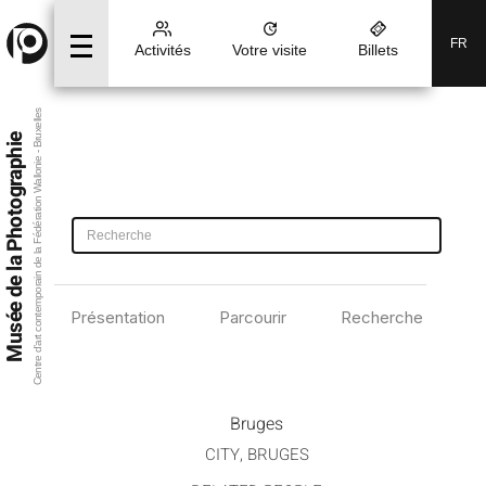
FR
Activités
Votre visite
Billets
Centre d’art contemporain de la Fédération Wallonie - Bruxelles
Musée de la Photographie
Présentation
Parcourir
Recherche avancé
Bruges
CITY, BRUGES