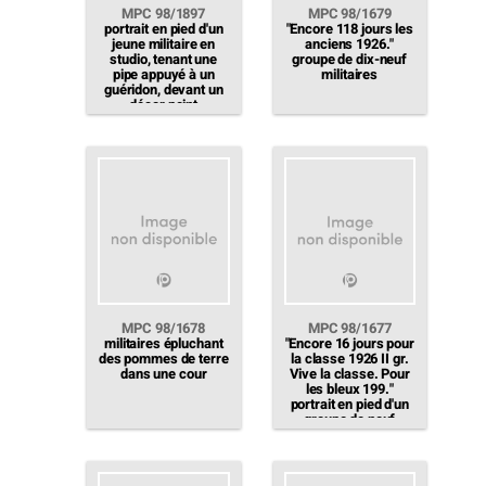
MPC 98/1897
MPC 98/1679
portrait en pied d'un
"Encore 118 jours les
jeune militaire en
anciens 1926."
studio, tenant une
groupe de dix-neuf
pipe appuyé à un
militaires
guéridon, devant un
décor peint
MPC 98/1678
MPC 98/1677
militaires épluchant
"Encore 16 jours pour
des pommes de terre
la classe 1926 II gr.
dans une cour
Vive la classe. Pour
les bleux 199."
portrait en pied d'un
groupe de neuf
militaires