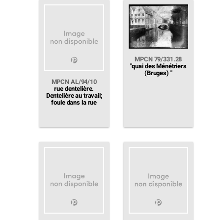
MPCN 79/331.28
"quai des Ménétriers
(Bruges) "
MPCN AL/94/10
rue dentelière.
Dentelière au travail;
foule dans la rue