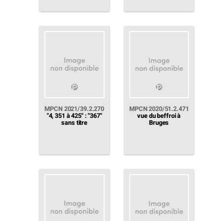
MPCN 2021/39.2.270
MPCN 2020/51.2.471
"4, 351 à 425" : "367"
vue du beffroi à
sans titre
Bruges