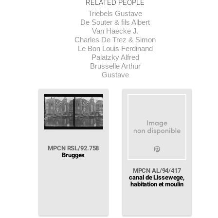
RELATED PEOPLE
Triebels Gustave
De Souter & fils Albert
Van Haecke J.
Charles De Trez & Simon
Le Bon Louis Ferdinand
Palatzky Alfred
Brusselle Arthur
Gustave
MPCN RSL/92.758
Brugges
MPCN AL/94/417
canal de Lissewege,
habitation et moulin