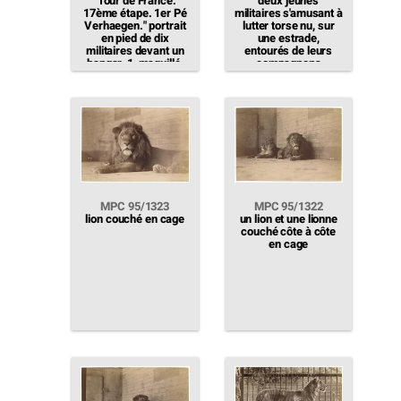
"Tour de France.
deux jeunes
17ème étape. 1er Pé
militaires s'amusant à
Verhaegen." portrait
lutter torse nu, sur
en pied de dix
une estrade,
militaires devant un
entourés de leurs
hangar, 1, maquillé,
compagnons
est maintenu sur un
vélo, pendant qu'un
autre est sur les
épaules d'un
compagnon
MPC 95/1323
MPC 95/1322
lion couché en cage
un lion et une lionne
couché côte à côte
en cage