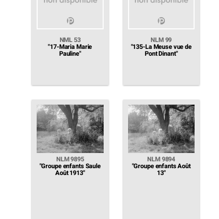
NML 53
NLM 99
"17-Maria Marie
"135-La Meuse vue de
Pauline"
Pont Dinant"
NLM 9895
NLM 9894
"Groupe enfants Saule
"Groupe enfants Août
Août 1913"
13"