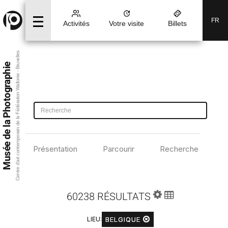
FR
Activités
Votre visite
Billets
Centre d’art contemporain de la Fédération Wallonie - Bruxelles
Musée de la Photographie
Présentation
Parcourir
Recherche avancé
60238 RÉSULTATS
BELGIQUE
LIEU: