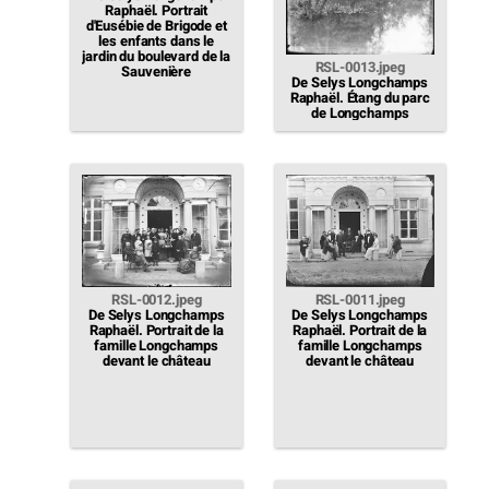
Raphaël. Portrait
d'Eusébie de Brigode et
les enfants dans le
jardin du boulevard de la
RSL-0013.jpeg
Sauvenière
De Selys Longchamps
Raphaël. Étang du parc
de Longchamps
RSL-0011.jpeg
RSL-0012.jpeg
De Selys Longchamps
De Selys Longchamps
Raphaël. Portrait de la
Raphaël. Portrait de la
famille Longchamps
famille Longchamps
devant le château
devant le château