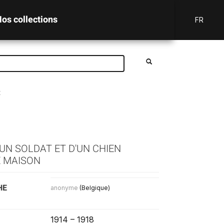
os collections
FR
t
UN SOLDAT ET D'UN CHIEN
 MAISON
HE
anonyme
(Belgique)
1914 – 1918