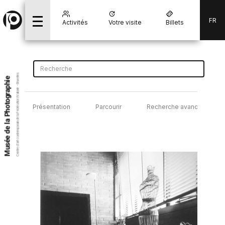
FR
Activités
Votre visite
Billets
Centre d’art contemporain de la Fédération Wallonie - Bruxelles
Musée de la Photographie
Présentation
Parcourir
Recherche avancée