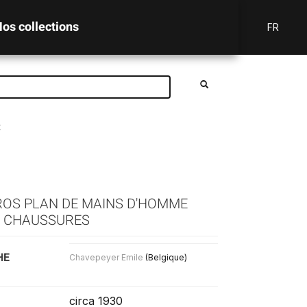
os collections
FR
t
GROS PLAN DE MAINS D'HOMME
S CHAUSSURES
HE
Chavepeyer Emile
(Belgique)
circa 1930