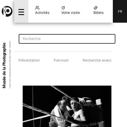
FR
Activités
Votre visite
Billets
Centre d’art contemporain de la Fédération Wallonie - Bruxelles
Musée de la Photographie
Présentation
Parcourir
Recherche avancée