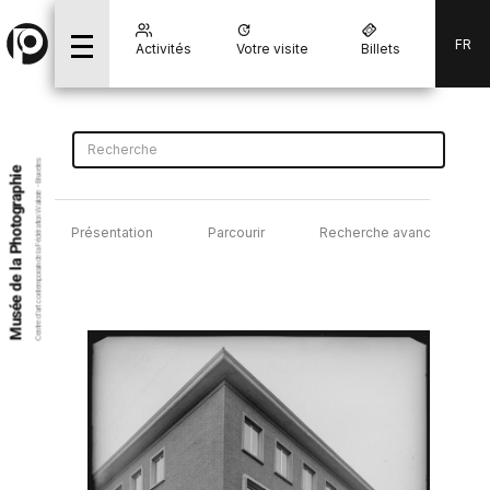
FR
Activités
Votre visite
Billets
Centre d’art contemporain de la Fédération Wallonie - Bruxelles
Musée de la Photographie
Présentation
Parcourir
Recherche avancée