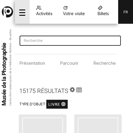
FR
Activités
Votre visite
Billets
Centre d’art contemporain de la Fédération Wallonie - Bruxelles
Musée de la Photographie
Présentation
Parcourir
Recherche avancé
15175 RÉSULTATS
LIVRE
TYPE D'OBJET: