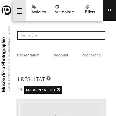
FR
Activités
Votre visite
Billets
Centre d’art contemporain de la Fédération Wallonie - Bruxelles
Musée de la Photographie
Présentation
Parcourir
Recherche avancé
1 RÉSULTAT
MASSENZATICO
LIEU: